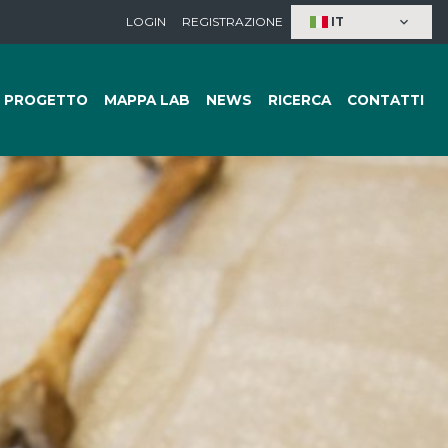
LOGIN
REGISTRAZIONE
IT
keyboard_arrow_down
L PROGETTO
MAPPA LAB
NEWS
RICERCA
CONTATTI