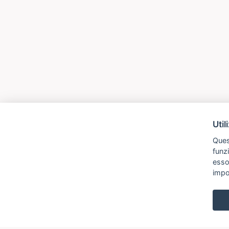
Util
Quest
funz
esso
impo
settings